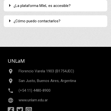
¿La plataforma MIeL es accesible?
¿Cómo puedo contactarlos?
UNLaM
place
Florencio Varela 1903 (B1754JEC)
place
San Justo, Buenos Aires, Argentina
phone
(+54 11) 4480-8900
language
www.unlam.edu.ar