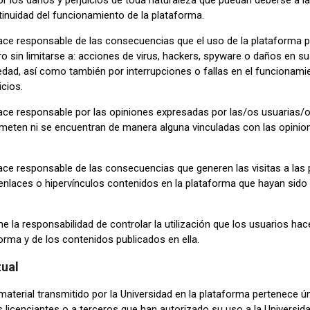
r los daños y perjuicios de toda naturaleza que puedan deberse a la fa
tinuidad del funcionamiento de la plataforma.
ace responsable de las consecuencias que el uso de la plataforma p
ro sin limitarse a: acciones de virus, hackers, spyware o daños en s
ad, así como también por interrupciones o fallas en el funcionamie
cios.
ace responsable por las opiniones expresadas por las/os usuarias/o
en ni se encuentran de manera alguna vinculadas con las opinione
ace responsable de las consecuencias que generen las visitas a las 
 enlaces o hipervínculos contenidos en la plataforma que hayan sido
 la responsabilidad de controlar la utilización que los usuarios hac
orma y de los contenidos publicados en ella.
tual
material transmitido por la Universidad en la plataforma pertenece ú
s licenciantes o a terceros que han autorizado su uso a la Universida