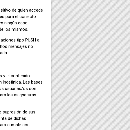
ositivo de quien accede
es para el correcto
 en ningún caso
 de los mismos.
caciones tipo PUSH a
ichos mensajes no
vada.
s y el contenido
n indefinida. Las bases
/os usuarias/os son
para las asignaturas
 o supresión de sus
enta de dichas
para cumplir con