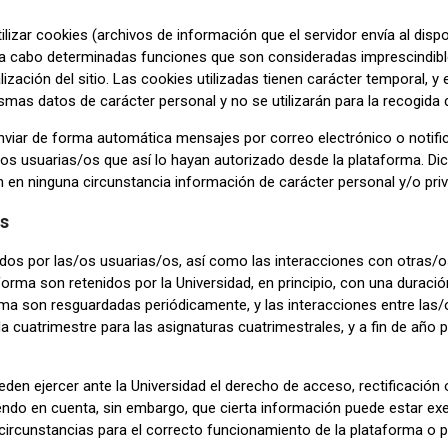
lizar cookies (archivos de información que el servidor envía al disp
ar a cabo determinadas funciones que son consideradas imprescindibl
ización del sitio. Las cookies utilizadas tienen carácter temporal, y
smas datos de carácter personal y no se utilizarán para la recogida
viar de forma automática mensajes por correo electrónico o notifi
s/os usuarias/os que así lo hayan autorizado desde la plataforma. D
n en ninguna circunstancia información de carácter personal y/o pri
os
os por las/os usuarias/os, así como las interacciones con otras/o
orma son retenidos por la Universidad, en principio, con una duració
rma son resguardadas periódicamente, y las interacciones entre las
da cuatrimestre para las asignaturas cuatrimestrales, y a fin de año 
den ejercer ante la Universidad el derecho de acceso, rectificación
endo en cuenta, sin embargo, que cierta información puede estar ex
 circunstancias para el correcto funcionamiento de la plataforma o 