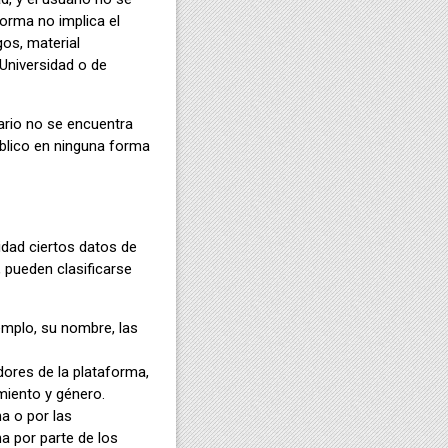
forma no implica el
os, material
 Universidad o de
uario no se encuentra
público en ninguna forma
idad ciertos datos de
, pueden clasificarse
jemplo, su nombre, las
dores de la plataforma,
miento y género.
a o por las
a por parte de los