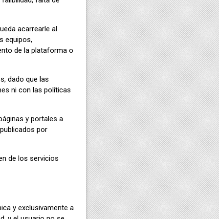
libilidad, falta de
ueda acarrearle al
us equipos,
nto de la plataforma o
s, dado que las
s ni con las políticas
páginas y portales a
 publicados por
en de los servicios
nica y exclusivamente a
d, y el usuario no se