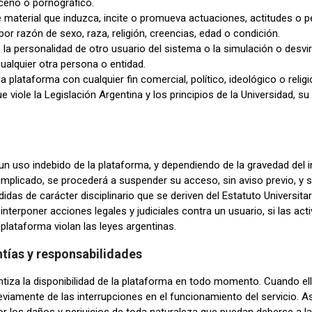
ceno o pornográfico.
e material que induzca, incite o promueva actuaciones, actitudes o
por razón de sexo, raza, religión, creencias, edad o condición.
la personalidad de otro usuario del sistema o la simulación o desvir
ualquier otra persona o entidad.
 la plataforma con cualquier fin comercial, político, ideológico o relig
e viole la Legislación Argentina y los principios de la Universidad, s
 uso indebido de la plataforma, y dependiendo de la gravedad del i
 implicado, se procederá a suspender su acceso, sin aviso previo, y si
idas de carácter disciplinario que se deriven del Estatuto Universitar
 interponer acciones legales y judiciales contra un usuario, si las act
 plataforma violan las leyes argentinas.
ntías y responsabilidades
ntiza la disponibilidad de la plataforma en todo momento. Cuando e
reviamente de las interrupciones en el funcionamiento del servicio. A