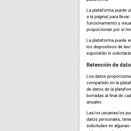
La plataforma puede uti
a la página) para llev
funcionamiento y visual
proporcionan por sí mi
La plataforma puede en
los dispositivos de la
expondrán ni solicitará
Retención de dat
Los datos proporcionad
compartido en la plataf
de datos de la platafo
borradas al final de ca
anuales.
Las/os usuarias/os pue
datos personales, teni
solicitudes en algunas