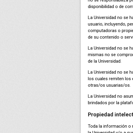
no se responsabiliza po
disponibilidad o de con
La Universidad no se h
usuario, incluyendo, pe
computadoras o propied
de su contenido o servi
La Universidad no se h
mismas no se compromet
de la Universidad.
La Universidad no se h
los cuales remiten los
otras/os usuarias/os.
La Universidad no asume
brindados por la plataf
Propiedad intelec
Toda la información o 
la Universidad y/o a su