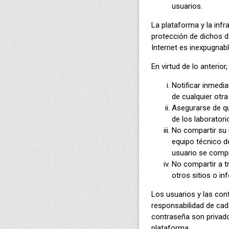
usuarios.
La plataforma y la inf
protección de dichos d
Internet es inexpugnabl
En virtud de lo anteri
Notificar inmedi
de cualquier otra
Asegurarse de qu
de los laboratori
No compartir su 
equipo técnico d
usuario se compr
No compartir a t
otros sitios o i
Los usuarios y las con
responsabilidad de cad
contraseña son privado
plataforma.