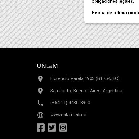
obligaciones legales.
Fecha de última modi
UNLaM
place
Florencio Varela 1903 (B1754JEC)
place
San Justo, Buenos Aires, Argentina
phone
(+54 11) 4480-8900
language
www.unlam.edu.ar